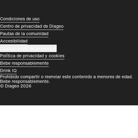
España
Magyarország
România
India
Compliance Footer
Condiciones de uso
Centro de privacidad de Diageo
Rest of World
Pautas de la comunidad
Accesibilidad
Configuración de privacidad
Política de privacidad y cookies
Bebe responsablemente
Drink IQ
Prohibido compartir o reenviar este contenido a menores de edad.
Bebe responsablemente.
© Diageo 2026