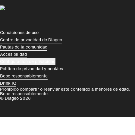
Perú
Colombia
España
Magyarország
România
India
Compliance Footer
Condiciones de uso
Centro de privacidad de Diageo
Rest of World
Pautas de la comunidad
Accesibilidad
Configuración de privacidad
Política de privacidad y cookies
Bebe responsablemente
Drink IQ
Prohibido compartir o reenviar este contenido a menores de edad.
Bebe responsablemente.
© Diageo 2026