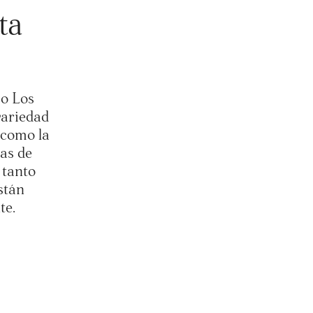
ta
mo Los
variedad
 como la
zas de
 tanto
stán