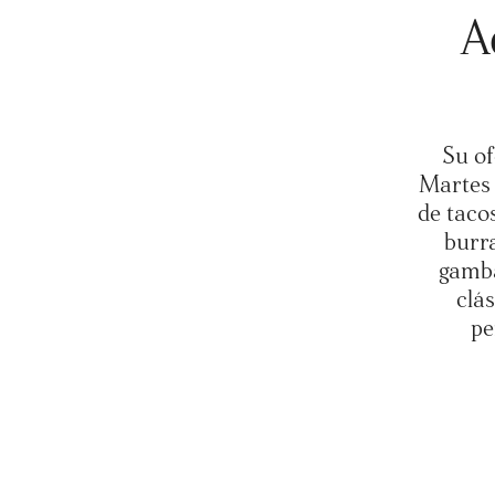
A
Su of
Martes 
de taco
burra
gamba
clá