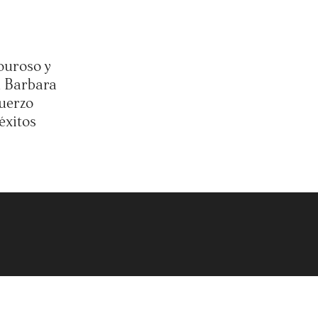
ouroso y
n Barbara
muerzo
éxitos