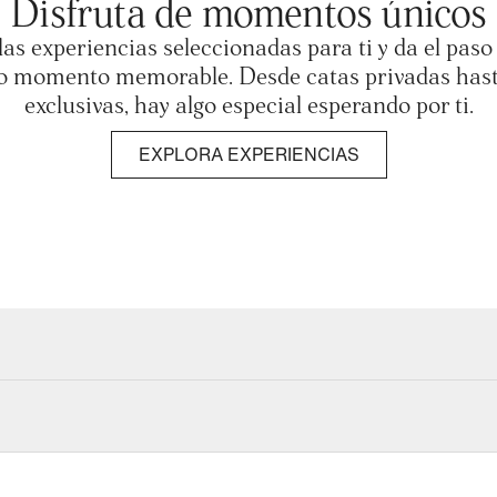
Disfruta de momentos únicos
las experiencias seleccionadas para ti y da el paso
o momento memorable. Desde catas privadas hast
exclusivas, hay algo especial esperando por ti.
EXPLORA EXPERIENCIAS
 disponibles en este momento: desde cócteles en terrazas especta
 maridados en los mejores restaurantes.
cada visita te sorprenda con entradas a conciertos, promociones,