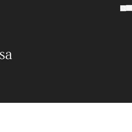
sa
Suscríbase a nuestro boletín
Subcribirme