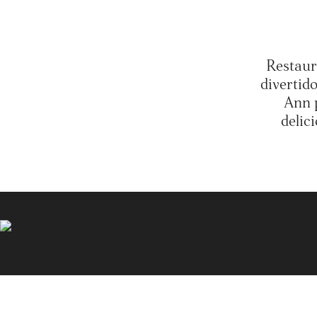
Restaur
divertid
Ann p
delic