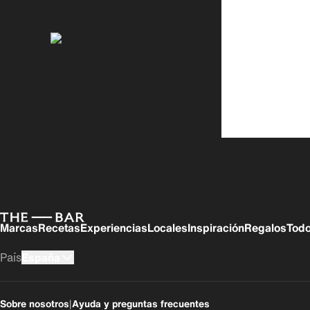
Marcas
Recetas
Experiencias
Locales
Inspiración
Regalos
Todo
País
España
UK
USA
Sobre nosotros
|
Ayuda y preguntas frecuentes