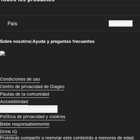
País
España
UK
USA
Sobre nosotros
|
Ayuda y preguntas frecuentes
Perú
Colombia
España
Magyarország
România
India
Compliance Footer
Condiciones de uso
Centro de privacidad de Diageo
Rest of World
Pautas de la comunidad
Accesibilidad
Configuración de privacidad
Política de privacidad y cookies
Bebe responsablemente
Drink IQ
Prohibido compartir o reenviar este contenido a menores de edad.