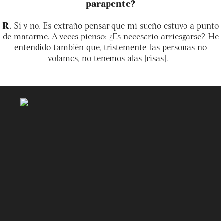
parapente?
R.
Sí y no. Es extraño pensar que mi sueño estuvo a punto
de matarme. A veces pienso: ¿Es necesario arriesgarse? He
entendido también que, tristemente, las personas no
volamos, no tenemos alas [risas].