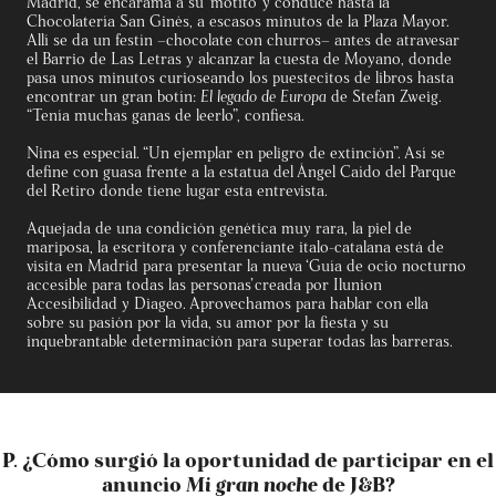
Madrid, se encarama a su ‘motito’ y conduce hasta la
Chocolatería San Ginés, a escasos minutos de la Plaza Mayor.
Allí se da un festín –chocolate con churros– antes de atravesar
el Barrio de Las Letras y alcanzar la cuesta de Moyano, donde
pasa unos minutos curioseando los puestecitos de libros hasta
encontrar un gran botín:
El legado de Europa
de Stefan Zweig.
“Tenía muchas ganas de leerlo”, confiesa.
Nina es especial. “Un ejemplar en peligro de extinción”. Así se
define con guasa frente a la estatua del Ángel Caído del Parque
del Retiro donde tiene lugar esta entrevista.
Aquejada de una condición genética muy rara, la piel de
mariposa, la escritora y conferenciante italo-catalana está de
visita en Madrid para presentar la nueva ‘Guía de ocio nocturno
accesible para todas las personas’ creada por Ilunion
Accesibilidad y Diageo. Aprovechamos para hablar con ella
sobre su pasión por la vida, su amor por la fiesta y su
inquebrantable determinación para superar todas las barreras.
P. ¿Cómo surgió la oportunidad de participar en el
anuncio
Mi gran noche
de J&B?