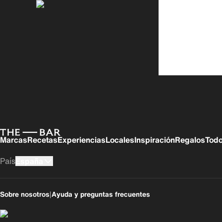
Marcas
Recetas
Experiencias
Locales
Inspiración
Regalos
Todo
País
España
UK
USA
Sobre nosotros
|
Ayuda y preguntas frecuentes
România
India