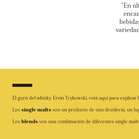
"En úl
encan
bebida
variedad
El gurú del whisky, Ervin Trykowski, está aquí para explica
Los
single malts
son un producto de una destilería, un l
Los
blends
son una combinación de diferentes single malts