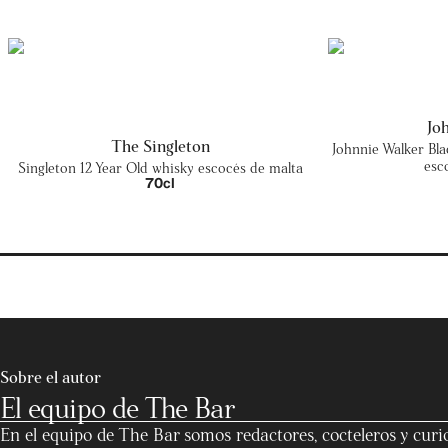
Jo
The Singleton
Johnnie Walker Bla
esc
Singleton 12 Year Old whisky escocés de malta
70cl
Sobre el autor
El equipo de The Bar
En el equipo de The Bar somos redactores, cocteleros y curi