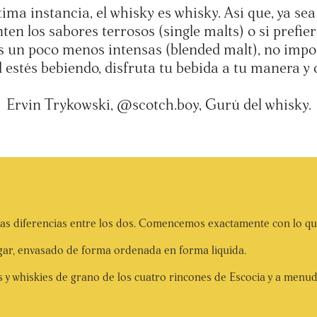
tima instancia, el whisky es whisky. Así que, ya sea
ten los sabores terrosos (single malts) o si prefier
s un poco menos intensas (blended malt), no impo
 estés bebiendo, disfruta tu bebida a tu manera y d
Ervin Trykowski,
@scotch.boy, Gurú del whisky.
r las diferencias entre los dos. Comencemos exactamente con lo qu
ugar, envasado de forma ordenada en forma líquida.
 y whiskies de grano de los cuatro rincones de Escocia y a menu