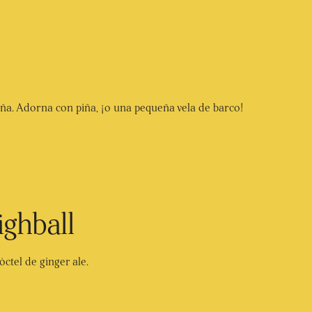
eña. Adorna con piña, ¡o una pequeña vela de barco!
ighball
ctel de ginger ale.