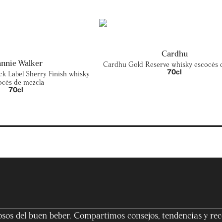
Cardhu
hnnie Walker
Cardhu Gold Reserve whisky escocés 
70cl
ck Label Sherry Finish whisky
océs de mezcla
70cl
osos del buen beber. Compartimos consejos, tendencias y rece