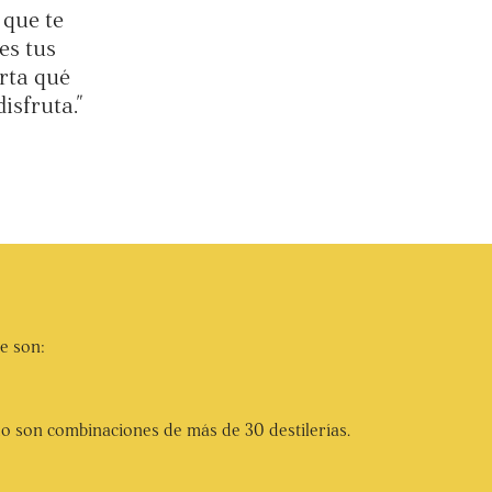
 que te
es tus
rta qué
isfruta."
e son:
do son combinaciones de más de 30 destilerías.