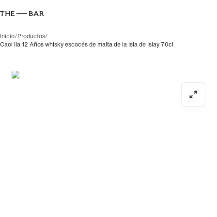
Dónde 
Inicio
/
Productos
/
Caol Ila 12 Años whisky escocés de malta de la Isla de Islay 70cl