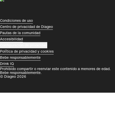
España
Magyarország
România
India
Compliance Footer
Condiciones de uso
Centro de privacidad de Diageo
Rest of World
Pautas de la comunidad
Accesibilidad
Configuración de privacidad
Política de privacidad y cookies
Bebe responsablemente
Drink IQ
Prohibido compartir o reenviar este contenido a menores de edad.
Bebe responsablemente.
© Diageo 2026