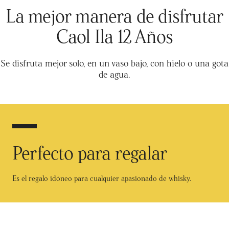
Competition, lo que convierte a Coal Ila en el regalo idóneo para
La mejor manera de disfrutar
cualquier apasionado del whisky. Graduación alcohólica: 43%
Caol Ila 12 Años
Se disfruta mejor solo, en un vaso bajo, con hielo o una gota
de agua.
Perfecto para regalar
Es el regalo idóneo para cualquier apasionado de whisky.