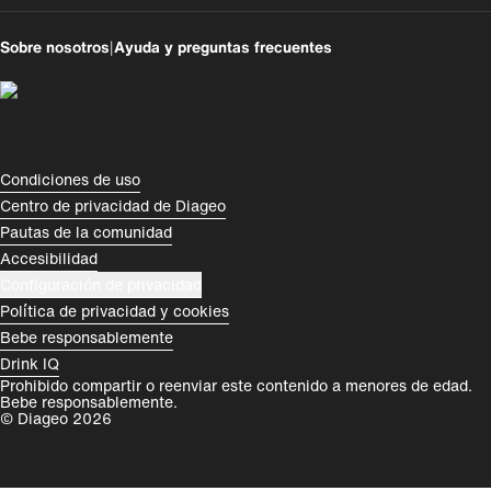
UK
USA
Sobre nosotros
|
Ayuda y preguntas frecuentes
Perú
Colombia
España
Magyarország
România
India
Compliance Footer
Condiciones de uso
Centro de privacidad de Diageo
Rest of World
Pautas de la comunidad
Accesibilidad
Configuración de privacidad
Política de privacidad y cookies
Bebe responsablemente
Drink IQ
Prohibido compartir o reenviar este contenido a menores de edad.
Bebe responsablemente.
© Diageo 2026