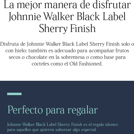
La mejor manera de disfrutar
base para cócteles como el Old Fashioned. Graduación
alcohólica: 40%
Johnnie Walker Black Label
Sherry Finish
Disfruta de Johnnie Walker Black Label Sherry Finish solo o
con hielo; también es adecuado para acompañar frutos
secos o chocolate en la sobremesa o como base para
cócteles como el Old Fashioned.
Perfecto para regalar
Johnnie Walker Black Label Sherry Finish es el regalo idóneo
para aquellos que quieren saborear algo especial.