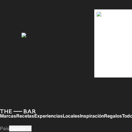
Marcas
Recetas
Experiencias
Locales
Inspiración
Regalos
Todo
País
España