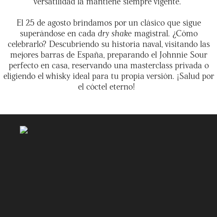
versatilidad la mantiene siempre vigente
.
El 25 de agosto brindamos por un clásico que sigue
superándose en cada
dry shake
magistral. ¿Cómo
celebrarlo? Descubriendo su historia naval, visitando las
mejores barras de España, preparando el Johnnie Sour
perfecto en casa, reservando una masterclass privada o
eligiendo el whisky ideal para tu propia versión. ¡Salud por
el cóctel eterno!