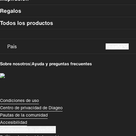
Regalos
Todos los productos
País
España
UK
USA
Sobre nosotros
|
Ayuda y preguntas frecuentes
Perú
Colombia
España
Magyarország
România
India
Compliance Footer
Condiciones de uso
Centro de privacidad de Diageo
Rest of World
Pautas de la comunidad
Accesibilidad
Configuración de privacidad