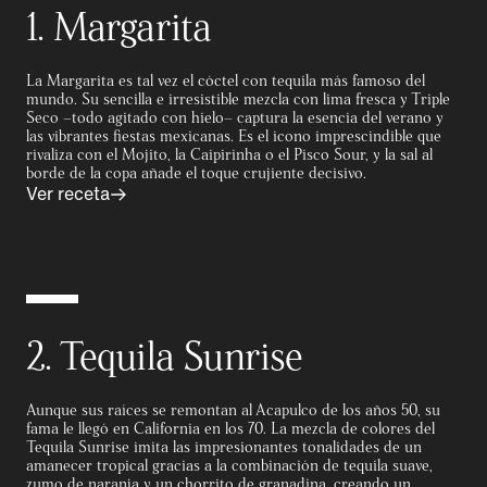
1. Margarita
La Margarita es tal vez el cóctel con tequila más famoso del
mundo. Su sencilla e irresistible mezcla con lima fresca y Triple
Seco –todo agitado con hielo– captura la esencia del verano y
las vibrantes fiestas mexicanas. Es el icono imprescindible que
rivaliza con el Mojito, la Caipirinha o el Pisco Sour, y la sal al
borde de la copa añade el toque crujiente decisivo.
Ver receta
2. Tequila Sunrise
Aunque sus raíces se remontan al Acapulco de los años 50, su
fama le llegó en California en los 70. La mezcla de colores del
Tequila Sunrise imita las impresionantes tonalidades de un
amanecer tropical gracias a la combinación de tequila suave,
zumo de naranja y un chorrito de granadina, creando un