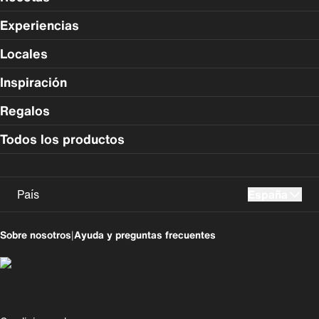
Experiencias
Locales
Inspiración
Regalos
Todos los productos
País
España
UK
USA
Sobre nosotros
|
Ayuda y preguntas frecuentes
Perú
Colombia
España
Magyarország
România
India
Compliance Footer