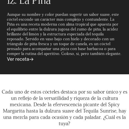
Aunque su nombre y color puedan sugerir un sabor suave, este
cóctel esconde un carácter más complejo y contundente. La
Piña es una receta moderna con alma tropical que apuesta por
el equilibrio entre la dulzura jugosa del zumo de piña, la acidez
brillante del limón y la estructura especiada del tequila
reposado. Servido en vaso bajo con hielo y decorado con un
triángulo de piña fresca y un toque de canela, es un cóctel
pensado para acompañar una pizza con base barbacoa o para
romper la rutina del aperitivo. Goloso, sí, pero también elegante.
Ver receta
Cada uno de estos cócteles destaca por su sabor único y es
un reflejo de la versatilidad y riqueza de la cultura
mexicana. Desde la efervescencia picante del Spicy
Margarita hasta la dulzura suave del Tequila Sunrise, hay
una mezcla para cada ocasión y cada paladar. ¿Cuál es la
tuya?